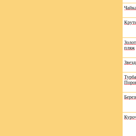
Чайк
Крут
Золо
пляж
Звез
Турба
Поро
Берез
Куро