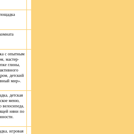
площадка
комната
ука с опытным
м, мастер-
епке глины,
активного
дром, детский
ивный мир».
дка, детская
тское меню,
о велосипеда,
ящей няни по
нности.
дка, игровая