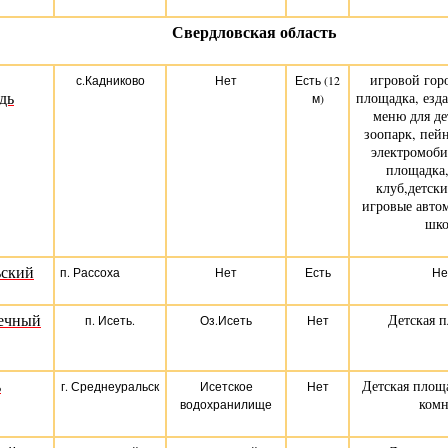
Свердловская область
игровой горо
с.Кадниково
Нет
Есть (12
дь
площадка, езд
м)
меню для де
зоопарк, пей
электромоби
площадка,
клуб,детски
игровые автом
шко
ьский
п. Рассоха
Нет
Есть
Не
ечный
Детская 
п. Исеть.
Оз.Исеть
Нет
ь
Детская площа
г. Среднеуральск
Исетское
Нет
комн
водохранилище