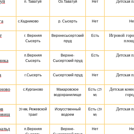
туй
Детская 
п. Таватуй
Оз.Таватуй
Нет
га
с.Кадниково
р. Сысерть
Нет
Не
т
Игровой горо
г. Верхняя
Верхнесысертский
Есть
площ
Сысерть
пруд
Детская 
п.Верхняя
Верхне-
Есть
ника
Сысерть
Сысертский пруд
а
Детская 
г.Сысерть
Сысертский пруд
Нет
аново
Детская комн
с.Курганово
Макаровское
Есть (25
горо
водохранилище
м)
ов
Детская 
20 км, Режевской
Искусственный
Есть (20
овищ
тракт
водоем
м)
вальд
п.Верхняя
Верхне-
Нет
Не