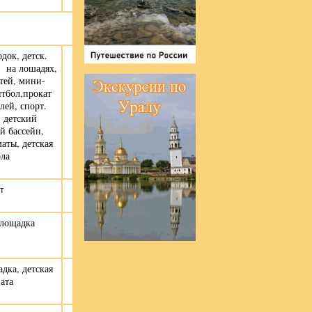
док, детск.
а на лошадях,
тей, мини-
нтбол,прокат
лей, спорт.
 детский
й бассейн,
аты, детская
ла
т
площадка
дка, детская
ата