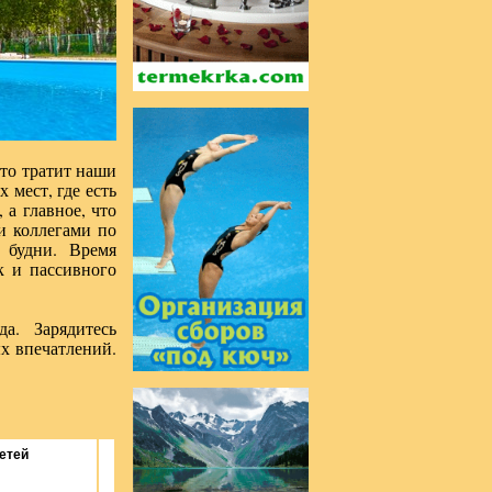
это тратит наши
 мест, где есть
 а главное, что
и коллегами по
 будни. Время
к и пассивного
а. Зарядитесь
х впечатлений.
етей