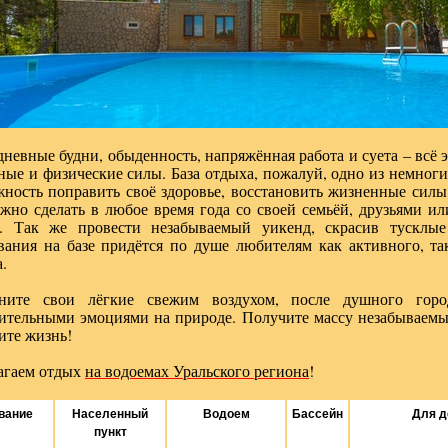
невные будни, обыденность, напряжённая работа и суета – всё 
ые и физические силы. База отдыха, пожалуй, одно из немногих
ность поправить своё здоровье, восстановить жизненные силы,
жно сделать в любое время года со своей семьёй, друзьями ил
е. Так же провести незабываемый уикенд, скрасив тусклые
вания на базе придётся по душе любителям как активного, та
.
ните свои лёгкие свежим воздухом, после душного город
ительными эмоциями на природе. Получите массу незабываемы
ите жизнь!
агаем отдых
на водоемах Уральского региона
!
вание
Населенный
Водоем
Бассейн
Для д
пункт