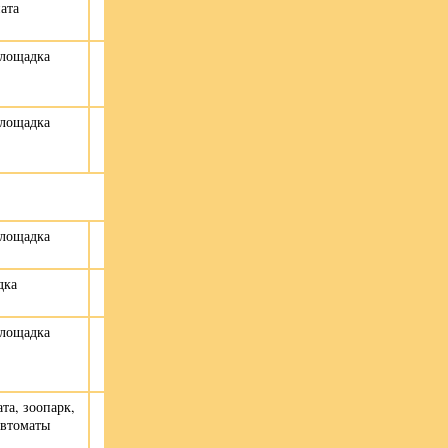
ата
площадка
площадка
площадка
дка
площадка
та, зоопарк,
автоматы