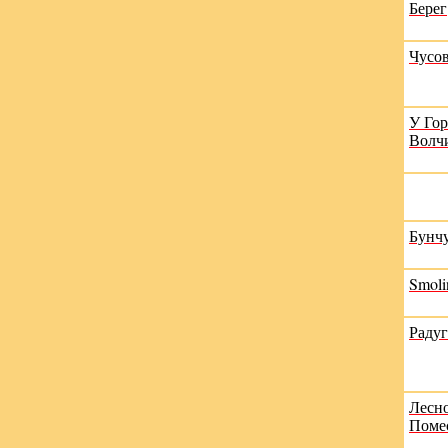
Берег
Чусо
У Го
Волч
Бунч
Smoli
Радуг
Лесн
Поме