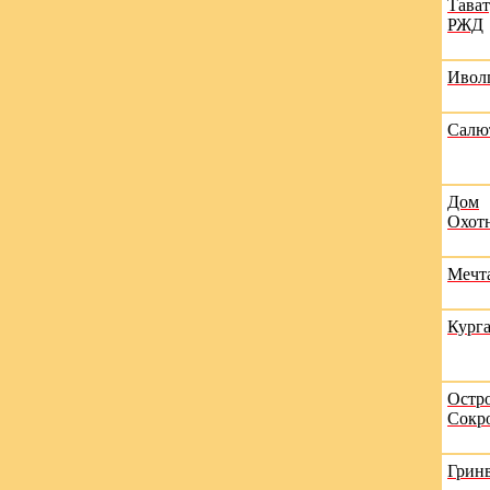
Тава
РЖД
Ивол
Салю
Дом
Охот
Мечт
Кург
Остр
Сокр
Грин