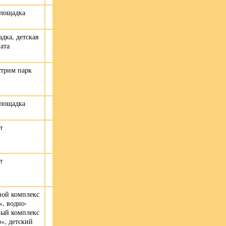
площадка
дка, детская
ата
стрим парк
площадка
т
т
вой комплекс
, в
одно-
ный комплекс
», д
етский