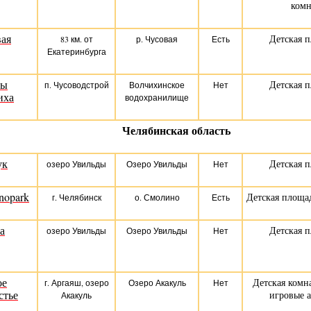
комн
вая
Детская 
83 км. от
р. Чусовая
Есть
Екатеринбурга
ры
Детская 
п. Чусоводстрой
Волчихинское
Нет
иха
водохранилище
Челябинская область
ук
Детская 
озеро Увильды
Озеро Увильды
Нет
nopark
Детская площа
г. Челябинск
о. Смолино
Есть
а
Детская 
озеро Увильды
Озеро Увильды
Нет
ое
Детская комна
г. Аргаяш, озеро
Озеро Акакуль
Нет
стье
игровые 
Акакуль