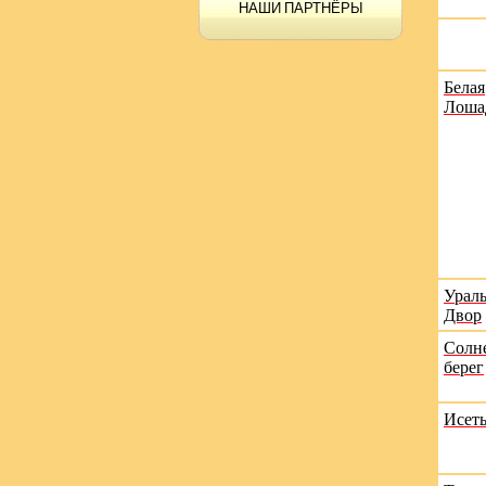
НАШИ ПАРТНЁРЫ
Белая
Лоша
Урал
Двор
Солн
берег
Исет