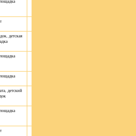
площадка
т
док, детская
адка
площадка
площадка
ата, детский
док
площадка
т