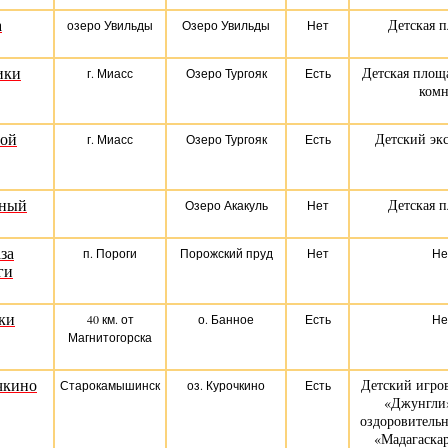
а
Детская 
озеро Увильды
Озеро Увильды
Нет
ики
Детская площа
г. Миасс
Озеро Тургояк
Есть
комн
той
Детский эк
г. Миасс
Озеро Тургояк
Есть
дный
Детская 
Озеро Акакуль
Нет
за
п. Пороги
Порожский пруд
Нет
Не
ги
ки
40 км. от
о. Банное
Есть
Не
Магнитогорска
чкино
Детский игро
Старокамышинск
оз. Курочкино
Есть
«Джунгли»
оздоровитель
«Мадагаскар