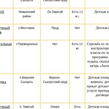
Сысерть
Сысертский пруд
туй
Детская 
Невьянский
Оз.Таватуй
Есть (12
район
м.)
ечный
Детская 
с.Мостовое,
Пруд
Нет
в
тальная
Стрельба из л
г.Первоуральск
Нет
Есть (25
инструкторо
м)
классы по л
программа 
отдыха, скало
лагерь «Акт
Детская площа
п.Верхняя
Верхне-
Нет
очка
комната, де
Сысерть
Сысертский пруд
прокат детског
услуги приход
договоре
ечный
Детская площа
п. Таватуй
Озеро
Есть