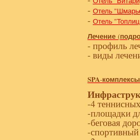
Отель "Витари
-
Отель "Шмарье
-
Отель "Топлиц
Лечение
подр
(
- профиль ле
- виды лечен
SPA
комплексы
-
Инфраструк
-4 теннисных
-площадки дл
-беговая дор
-спортивный