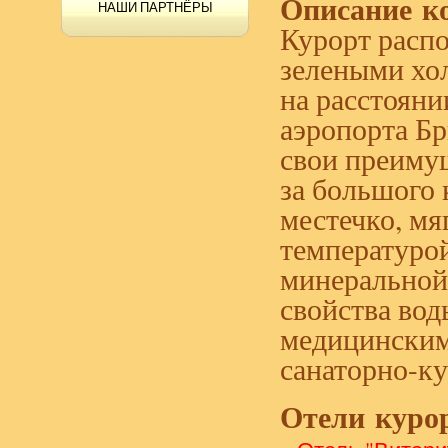
Описание
к
НАШИ ПАРТНЁРЫ
Курорт расп
зелеными хол
на расстояни
аэропорта Бр
свои преимущ
за большого
местечко, мя
температурой
минеральной 
свойства во
медицинским
санаторно-ку
Отели
куро
-