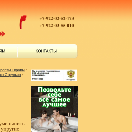
+7-922-02-52-173
+7-922-03-55-010
ЯМ
КОНТАКТЫ
урорты Европы
/
со Струньян
/
 уменьшить
 упругие