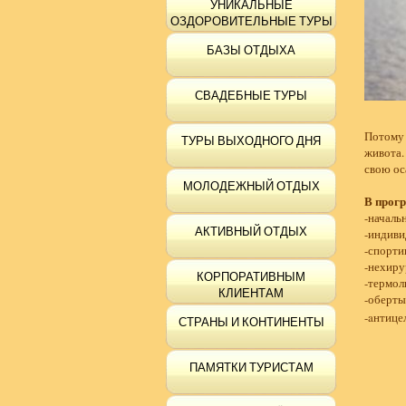
УНИКАЛЬНЫЕ
ОЗДОРОВИТЕЛЬНЫЕ ТУРЫ
БАЗЫ ОТДЫХА
СВАДЕБНЫЕ ТУРЫ
Потому 
ТУРЫ ВЫХОДНОГО ДНЯ
живота.
свою ос
МОЛОДЕЖНЫЙ ОТДЫХ
В прог
-началь
АКТИВНЫЙ ОТДЫХ
-индиви
-спорти
-нехиру
КОРПОРАТИВНЫМ
-термол
КЛИЕНТАМ
-оберты
-aнтице
СТРАНЫ И КОНТИНЕНТЫ
ПАМЯТКИ ТУРИСТАМ