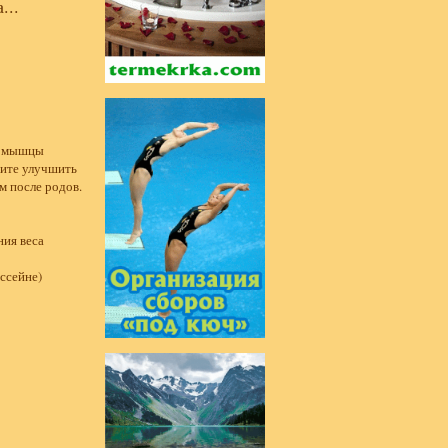
...
ие мышцы
тите улучшить
м после родов.
ния веса
ссейне)