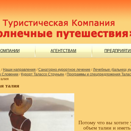
КОМПАНИИ
АГЕНТСТВАМ
ПРЕДПРИЯТИ
я
/
Наши направления
/
Санаторно-курортное лечение
/
Лечебные (бальнеа) к
ы Словении
/
Курорт Талассо Струньян
/
Программы и спецпредложения Талас
талия
ая талия
Потому что вы хотите
объем талии и
иметь