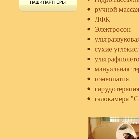
НАШИ ПАРТНЁРЫ
ручной масса
ЛФК
Электросон
ультразвукова
сухие углекис
ультрафиолето
мануальная те
гомеопатия
гирудотерапи
галокамера "С