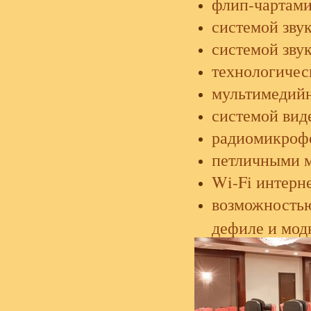
флип-чартами
системой зву
системой зву
технологичес
мультимедийн
системой вид
радиомикроф
петличными 
Wi-Fi интерн
возможност
дефиле и мод