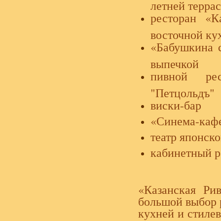
летней терра
ресторан «К
восточной ку
«Бабушкина 
выпечкой
пивной ре
"Петцольдъ"
виски-бар
«Синема-каф
театр японск
кабинетный р
«Казанская Рив
большой выбор р
кухней и стиле