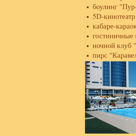
боулинг "Пур
5D-кинотеатр
кабаре-карао
гостиничные 
ночной клуб 
пирс "Караве